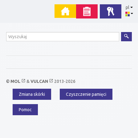
Przejdź
Menu
pl
do
zawartości
główne
Wyszukiwanie
open_in_new
open_in_new
©
MOL
&
VULCAN
2013-2026
Zmiana skórki
Czyszczenie pamięci
Menu
dodatkowe
Pomoc